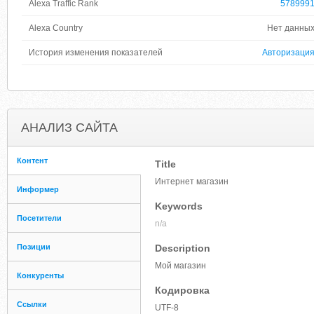
Alexa Traffic Rank
578999
Alexa Country
Нет данны
История изменения показателей
Авторизаци
АНАЛИЗ САЙТА
Контент
Title
Интернет магазин
Информер
Keywords
Посетители
n/a
Позиции
Description
Мой магазин
Конкуренты
Кодировка
Ссылки
UTF-8