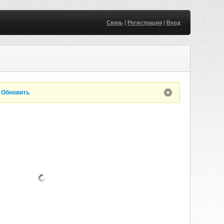
Связь
|
Регистрация
|
Вход
.
Обновить