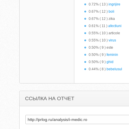
0.72% ( 13 )
ingrijire
0.67% ( 12 )
boli
0.67% ( 12 ) zika
0.61% ( 11 )
afectiuni
0.55% ( 10 ) articole
0.55% ( 10 )
virus
0.50% ( 9 ) este
0.50% ( 9 )
feminin
0.50% ( 9 )
ghid
0.44% ( 8 )
bebelusul
ССЫЛКА НА ОТЧЕТ