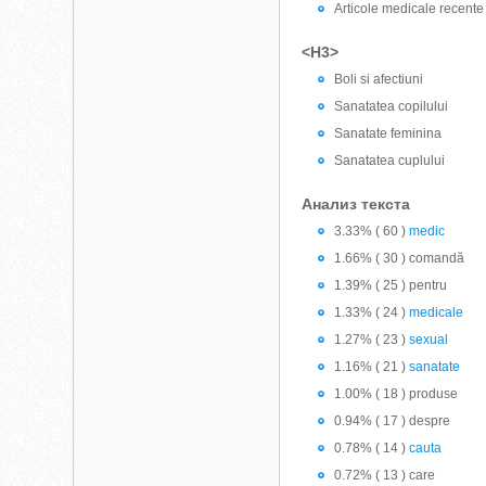
Articole medicale recente
<H3>
Boli si afectiuni
Sanatatea copilului
Sanatate feminina
Sanatatea cuplului
Анализ текста
3.33% ( 60 )
medic
1.66% ( 30 ) comandă
1.39% ( 25 ) pentru
1.33% ( 24 )
medicale
1.27% ( 23 )
sexual
1.16% ( 21 )
sanatate
1.00% ( 18 ) produse
0.94% ( 17 ) despre
0.78% ( 14 )
cauta
0.72% ( 13 ) care