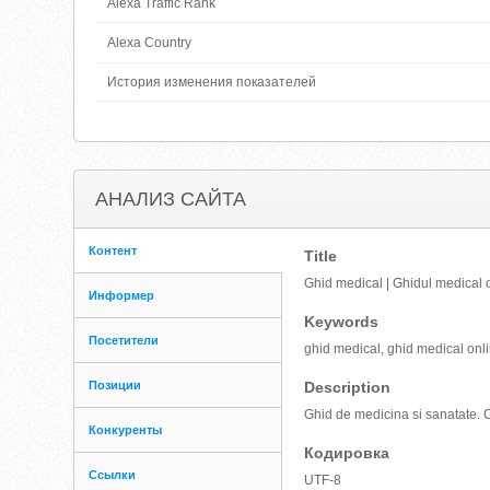
Alexa Traffic Rank
Alexa Country
История изменения показателей
АНАЛИЗ САЙТА
Контент
Title
Ghid medical | Ghidul medical 
Информер
Keywords
Посетители
ghid medical, ghid medical onl
Позиции
Description
Ghid de medicina si sanatate. C
Конкуренты
Кодировка
Ссылки
UTF-8