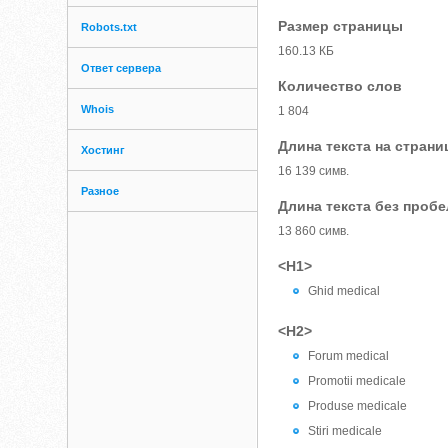
Размер страницы
Robots.txt
160.13 КБ
Ответ сервера
Количество слов
Whois
1 804
Длина текста на страни
Хостинг
16 139 симв.
Разное
Длина текста без проб
13 860 симв.
<H1>
Ghid medical
<H2>
Forum medical
Promotii medicale
Produse medicale
Stiri medicale