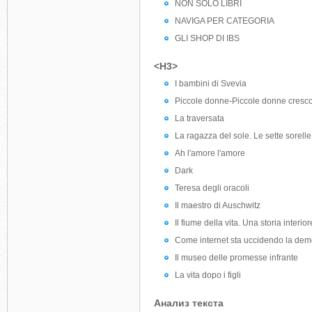
NON SOLO LIBRI
NAVIGA PER CATEGORIA
GLI SHOP DI IBS
<H3>
I bambini di Svevia
Piccole donne-Piccole donne cresc
La traversata
La ragazza del sole. Le sette sorelle
Ah l'amore l'amore
Dark
Teresa degli oracoli
Il maestro di Auschwitz
Il fiume della vita. Una storia interior
Come internet sta uccidendo la demo
Il museo delle promesse infrante
La vita dopo i figli
Анализ текста