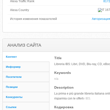
Alexa Traffic Rank
817
16
Alexa Country
История изменения показателей
Авторизаци
АНАЛИЗ САЙТА
Контент
Title
Libreria IBS: Libri, DVD, Blu-ray, CD, eB
Информер
Keywords
Посетители
n/a
Позиции
Description
La prima e più grande libreria italiana on
Конкуренты
risparmia con le offert
e IBS.
Кодировка
Ссылки