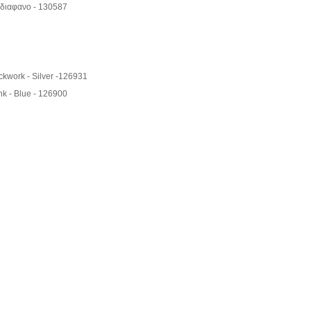
 διαφανο - 130587
ckwork - Silver -126931
nk - Blue - 126900