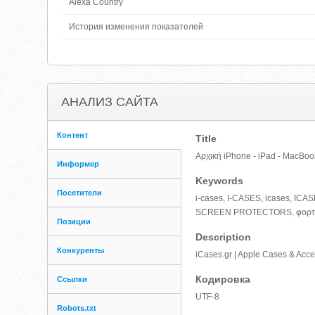
Alexa Country
История изменения показателей
АНАЛИЗ САЙТА
Контент
Title
Αρχική iPhone - iPad - MacBook
Информер
Keywords
Посетители
i-cases, I-CASES, icases, ICA
SCREEN PROTECTORS, φορτι
Позиции
Description
Конкуренты
iCases.gr | Apple Cases & Acce
Кодировка
Ссылки
UTF-8
Robots.txt