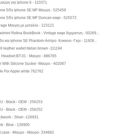
μαυρη για iphone 6 - 110371
one 5/5s iphone SE MF Μαυρη - 525459
one 5/5s iphone SE MF Duncan καφε - 525572
erage Μαυρη με μεταλλο - 123121
admini Retina BookBook - Vintage καφε δερματινη - 00269...
/5s και iphone SE Phantom-Ασπρο- Κοκκινο -Γκρι - 11926...
 leather wallet italian brown -111194
h Headset BT-01 - Μαυρο - 886765
r With Silicone Sucker -Μαυρο - 402087
le For Apple white 762762
PU - Black - OEM - 256253
PU - Black - OEM - 256252
ckwork - Silver -126931
nk - Blue - 126900
ft case - Μαυρο - Μαυρο- 334683