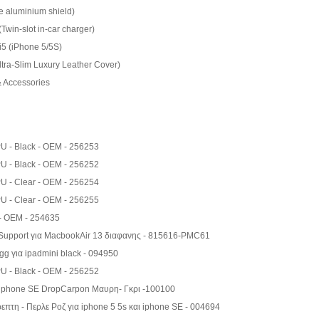
e aluminium shield)
Twin-slot in-car charger)
i5 (iPhone 5/5S)
ltra-Slim Luxury Leather Cover)
& Accessories
PU - Black - OEM - 256253
PU - Black - OEM - 256252
PU - Clear - OEM - 256254
PU - Clear - OEM - 256255
 - OEM - 254635
Support για MacbookAir 13 διαφανης - 815616-PMC61
g για ipadmini black - 094950
PU - Black - OEM - 256252
ι iphone SE DropCarpon Μαυρη- Γκρι -100100
ρεπτη - Περλε Ροζ για iphone 5 5s και iphone SE - 004694