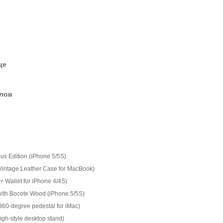
це
елов
s Edition (iPhone 5/5S)
(Vintage Leather Case for MacBook)
 Wallet for iPhone 4/4S)
ith Bocote Wood (iPhone 5/5S)
360-degree pedestal for iMac)
igh-style desktop stand)