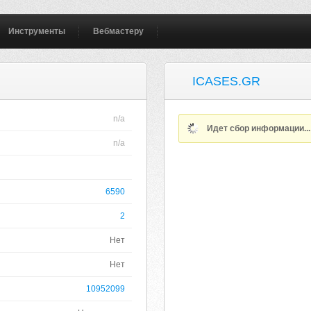
Инструменты
Вебмастеру
ICASES.GR
n/a
Идет сбор информации..
n/a
6590
2
Нет
Нет
10952099