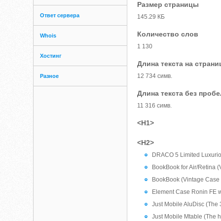
Размер страницы
Ответ сервера
145.29 КБ
Количество слов
Whois
1 130
Хостинг
Длина текста на страни
12 734 симв.
Разное
Длина текста без проб
11 316 симв.
<H1>
<H2>
DRACO 5 Limited Luxuriou
BookBook for Air/Retina 
BookBook (Vintage Case +
Element Case Ronin FE w
Just Mobile AluDisc (The 
Just Mobile Mtable (The h