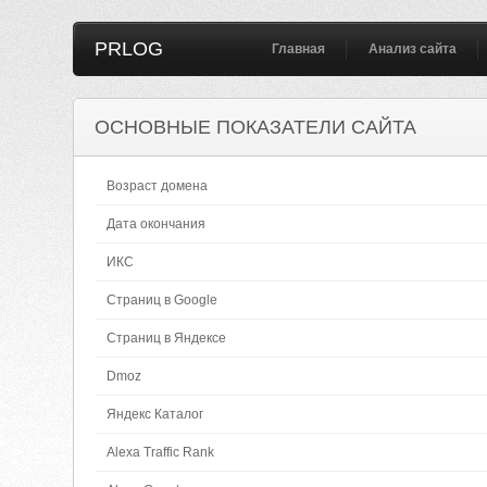
PRLOG
Главная
Анализ сайта
ОСНОВНЫЕ ПОКАЗАТЕЛИ САЙТА
Возраст домена
Дата окончания
ИКС
Страниц в Google
Страниц в Яндексе
Dmoz
Яндекс Каталог
Alexa Traffic Rank