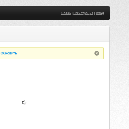
Связь
|
Регистрация
|
Вход
.
Обновить