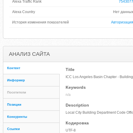
Alexa Traffic Rank
754307
Alexa Country
Нет данны
История изменения показателей
Авторизаци
АНАЛИЗ САЙТА
Контент
Title
ICC Los Angeles Basin Chapter - Building
Информер
Keywords
Посетители
n/a
Позиции
Description
Local City Building Department Code Offici
Конкуренты
Кодировка
Ссылки
UTF-8