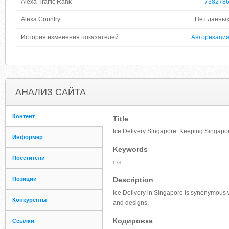
Alexa Traffic Rank
738278
Alexa Country
Нет данны
История изменения показателей
Авторизаци
АНАЛИЗ САЙТА
Контент
Title
Ice Delivery Singapore: Keeping Singapor
Информер
Keywords
Посетители
n/a
Позиции
Description
Ice Delivery in Singapore is synonymous w
Конкуренты
and designs.
Кодировка
Ссылки