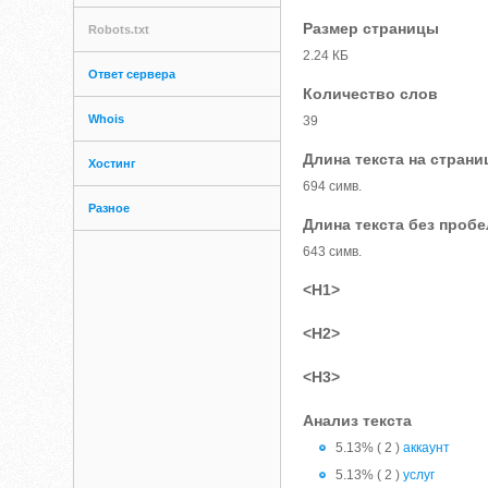
Размер страницы
Robots.txt
2.24 КБ
Ответ сервера
Количество слов
Whois
39
Длина текста на страни
Хостинг
694 симв.
Разное
Длина текста без проб
643 симв.
<H1>
<H2>
<H3>
Анализ текста
5.13% ( 2 )
аккаунт
5.13% ( 2 )
услуг