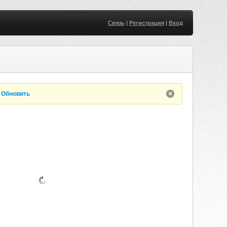
Связь
|
Регистрация
|
Вход
.
Обновить