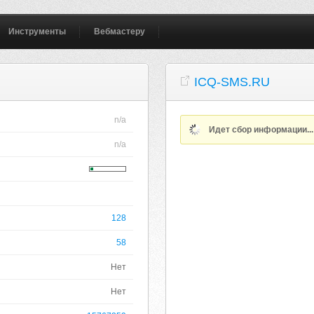
Инструменты
Вебмастеру
ICQ-SMS.RU
n/a
Идет сбор информации..
n/a
128
58
Нет
Нет