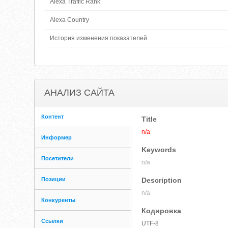
Alexa Traffic Rank
Alexa Country
История изменения показателей
АНАЛИЗ САЙТА
Контент
Title
n/a
Информер
Keywords
Посетители
n/a
Позиции
Description
n/a
Конкуренты
Кодировка
Ссылки
UTF-8