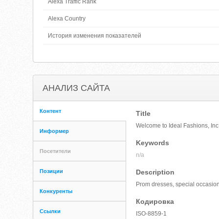
Alexa Traffic Rank
Alexa Country
История изменения показателей
АНАЛИЗ САЙТА
Контент
Title
Welcome to Ideal Fashions, Inc
Информер
Keywords
Посетители
n/a
Позиции
Description
Prom dresses, special occasio
Конкуренты
Кодировка
Ссылки
ISO-8859-1