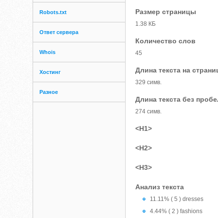
Размер страницы
Robots.txt
1.38 КБ
Ответ сервера
Количество слов
Whois
45
Длина текста на страни
Хостинг
329 симв.
Разное
Длина текста без проб
274 симв.
<H1>
<H2>
<H3>
Анализ текста
11.11% ( 5 ) dresses
4.44% ( 2 ) fashions