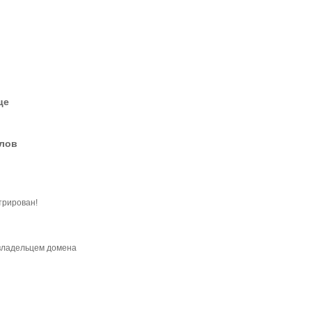
це
елов
трирован!
 владельцем домена