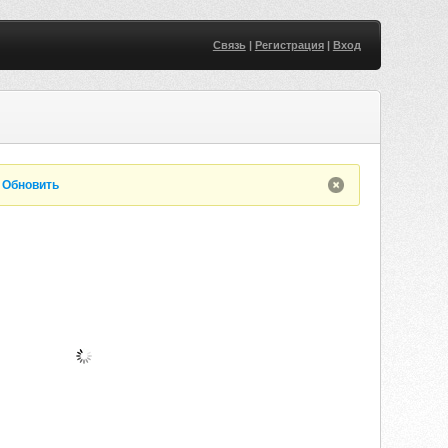
Связь
|
Регистрация
|
Вход
.
Обновить