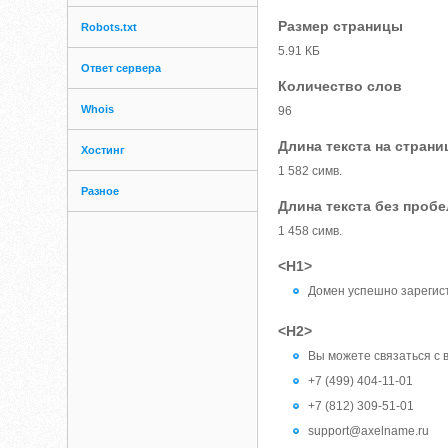
Размер страницы
Robots.txt
5.91 КБ
Ответ сервера
Количество слов
Whois
96
Длина текста на страни
Хостинг
1 582 симв.
Разное
Длина текста без проб
1 458 симв.
<H1>
Домен успешно зарегис
<H2>
Вы можете связаться с
+7 (499) 404-11-01
+7 (812) 309-51-01
support@axelname.ru