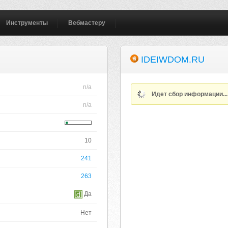
Инструменты
Вебмастеру
IDEIWDOM.RU
n/a
Идет сбор информации..
n/a
10
241
263
Да
Нет