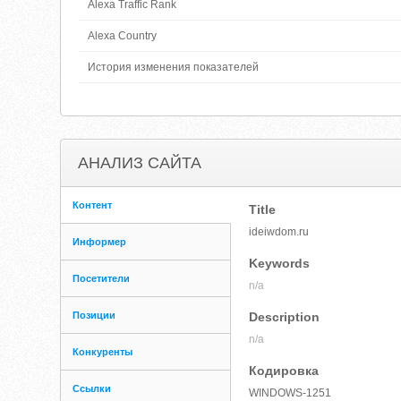
Alexa Traffic Rank
Alexa Country
История изменения показателей
АНАЛИЗ САЙТА
Контент
Title
ideiwdom.ru
Информер
Keywords
Посетители
n/a
Позиции
Description
n/a
Конкуренты
Кодировка
Ссылки
WINDOWS-1251