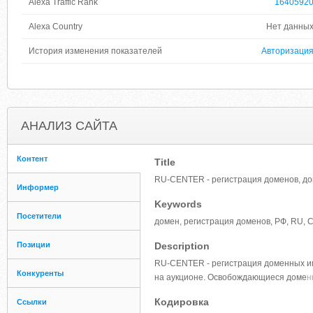
Alexa Traffic Rank
1640592
Alexa Country
Нет данны
История изменения показателей
Авторизаци
АНАЛИЗ САЙТА
Контент
Title
RU-CENTER - регистрация доменов, дом
Информер
Keywords
Посетители
домен, регистрация доменов, РФ, RU, 
Позиции
Description
RU-CENTER - регистрация доменных име
Конкуренты
на аукционе. Освобождающиеся доме
н
Кодировка
Ссылки