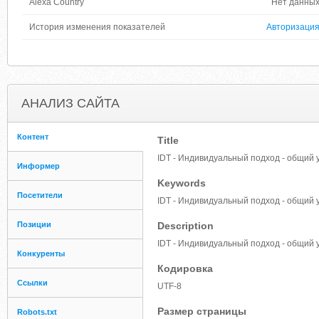
Alexa Country
Нет данны
История изменения показателей
Авторизаци
АНАЛИЗ САЙТА
Контент
Title
IDT - Индивидуальный подход - общий у
Информер
Keywords
Посетители
IDT - Индивидуальный подход - общий 
Позиции
Description
IDT - Индивидуальный подход - общий 
Конкуренты
Кодировка
Ссылки
UTF-8
Размер страницы
Robots.txt