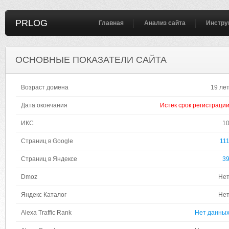
PRLOG
Главная
Анализ сайта
Инстру
ОСНОВНЫЕ ПОКАЗАТЕЛИ САЙТА
Возраст домена
19 ле
Дата окончания
Истек срок регистраци
ИКС
1
Страниц в Google
11
Страниц в Яндексе
3
Dmoz
Не
Яндекс Каталог
Не
Alexa Traffic Rank
Нет данны