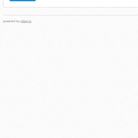
powered by
prlog.ru