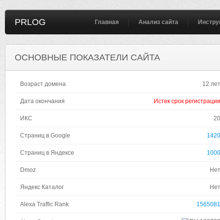
PRLOG
Главная
Анализ сайта
Инстру
ОСНОВНЫЕ ПОКАЗАТЕЛИ САЙТА
Возраст домена
12 ле
Дата окончания
Истек срок регистраци
ИКС
2
Страниц в Google
142
Страниц в Яндексе
100
Dmoz
Не
Яндекс Каталог
Не
Alexa Traffic Rank
156508