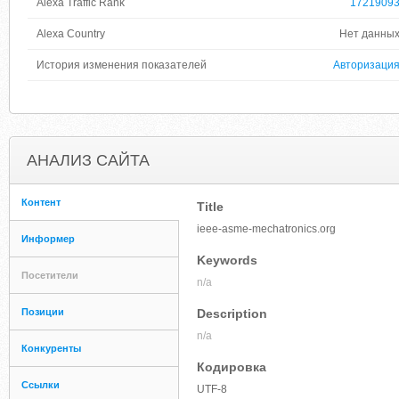
Alexa Traffic Rank
1721909
Alexa Country
Нет данны
История изменения показателей
Авторизаци
АНАЛИЗ САЙТА
Контент
Title
ieee-asme-mechatronics.org
Информер
Keywords
Посетители
n/a
Позиции
Description
n/a
Конкуренты
Кодировка
Ссылки
UTF-8