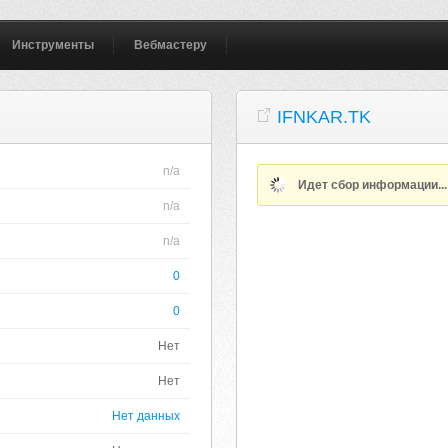
Инструменты
Вебмастеру
IFNKAR.TK
n/a
Идет сбор информации..
n/a
n/a
0
0
Нет
Нет
Нет данных