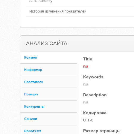
Alexa Country
История изменения показателей
АНАЛИЗ САЙТА
Контент
Title
n/a
Информер
Keywords
Посетители
n/a
Позиции
Description
n/a
Конкуренты
Кодировка
Ссылки
UTF-8
Размер страницы
Robots.txt