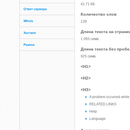
41.71 КБ
Ответ сервера
Количество слов
Whois
139
Длина текста на страни
Хостинг
1 093 симв.
Разное
Длина текста без проб
925 симв.
<H1>
<H2>
<H3>
A problem occurred while
RELATED LINKS
Help
Language