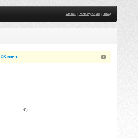
Связь
|
Регистрация
|
Вход
.
Обновить