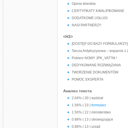
Opinie klientów
CERTYFIKATY KWALIFIKOWANE
DODATKOWE USŁUGI
NASI PARTNERZY:
<H3>
[DOSTĘP DO BAZY FORMULARZY]
Tarcza Antykryzysowa – wsparcie z
Pobierz NOWY JPK_VAT7M !
DEDYKOWANE ROZWIĄZANIA
TWORZENIE DOKUMENTÓW
POMOC EKSPERTA
Анализ текста
2.04% ( 30 ) wydział
1.56% ( 23 )
formularz
1.50% ( 22 ) ministerstwo
0.88% ( 13 ) obowiązujące
0.88% ( 13 ) urząd