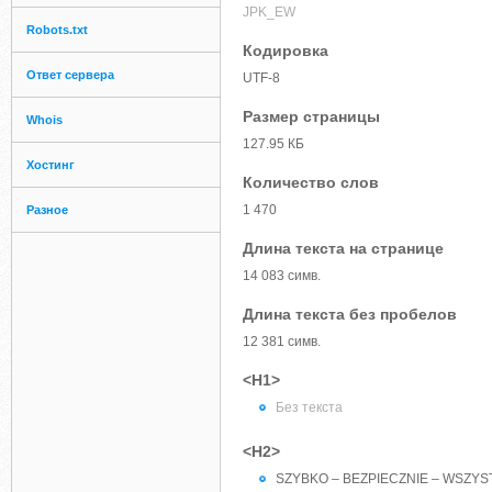
JPK_EW
Robots.txt
Кодировка
Ответ сервера
UTF-8
Размер страницы
Whois
127.95 КБ
Хостинг
Количество слов
1 470
Разное
Длина текста на странице
14 083 симв.
Длина текста без пробелов
12 381 симв.
<H1>
Без текста
<H2>
SZYBKO – BEZPIECZNIE – WSZY