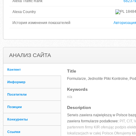
Alexa Traffic Rank
68237
1848
Alexa Country
История изменения показателей
Авторизаци
АНАЛИЗ САЙТА
Контент
Title
Formularze, Jednolite Pliki Kontrolne, Po
Информер
Keywords
Посетители
n/a
Позиции
Description
Serwis zawiera największą w Polsce bazę
Конкуренты
zawiera formularze podatkowe:
PIT, CIT,
partenrem firmy KIR oferując podpis elek
Ссылки
lokalizacjach w całej Polsce.Oferujemy