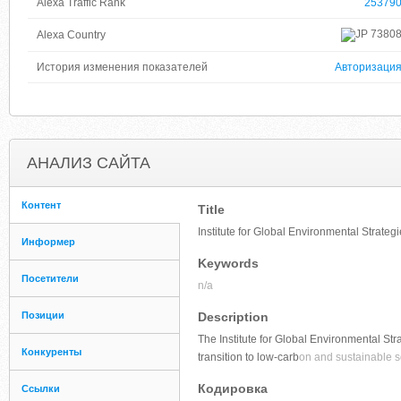
Alexa Traffic Rank
25379
7380
Alexa Country
История изменения показателей
Авторизаци
АНАЛИЗ САЙТА
Контент
Title
Institute for Global Environmental Strateg
Информер
Keywords
Посетители
n/a
Позиции
Description
The Institute for Global Environmental St
Конкуренты
transition to low-carb
on and sustainable s
Кодировка
Ссылки