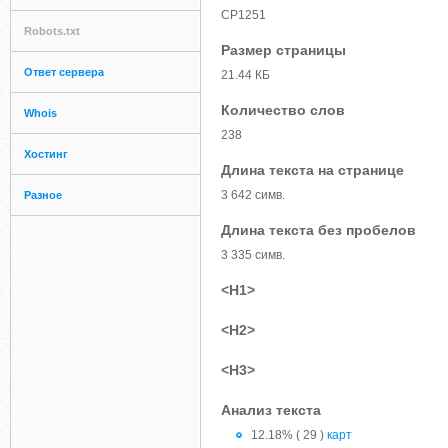
CP1251
Robots.txt
Размер страницы
Ответ сервера
21.44 КБ
Количество слов
Whois
238
Хостинг
Длина текста на странице
3 642 симв.
Разное
Длина текста без пробелов
3 335 симв.
<H1>
<H2>
<H3>
Анализ текста
12.18% ( 29 )
карт