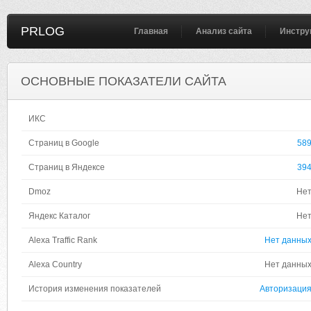
PRLOG
Главная
Анализ сайта
Инстру
ОСНОВНЫЕ ПОКАЗАТЕЛИ САЙТА
ИКС
Страниц в Google
58
Страниц в Яндексе
39
Dmoz
Не
Яндекс Каталог
Не
Alexa Traffic Rank
Нет данны
Alexa Country
Нет данны
История изменения показателей
Авторизаци