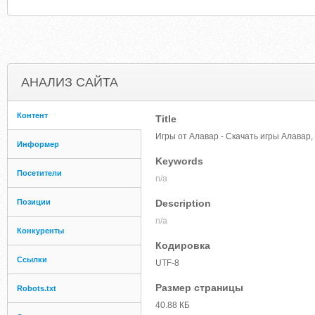
АНАЛИЗ САЙТА
Контент
Title
Игры от Алавар - Скачать игры Алавар,
Информер
Keywords
Посетители
n/a
Позиции
Description
n/a
Конкуренты
Кодировка
Ссылки
UTF-8
Размер страницы
Robots.txt
40.88 КБ