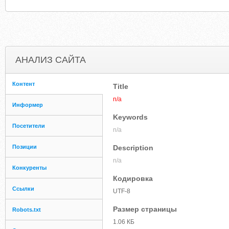
АНАЛИЗ САЙТА
Контент
Title
n/a
Информер
Keywords
Посетители
n/a
Позиции
Description
n/a
Конкуренты
Кодировка
Ссылки
UTF-8
Размер страницы
Robots.txt
1.06 КБ