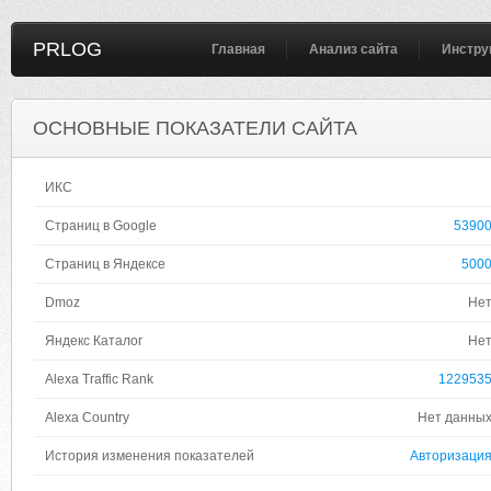
PRLOG
Главная
Анализ сайта
Инстру
ОСНОВНЫЕ ПОКАЗАТЕЛИ САЙТА
ИКС
Страниц в Google
5390
Страниц в Яндексе
500
Dmoz
Не
Яндекс Каталог
Не
Alexa Traffic Rank
122953
Alexa Country
Нет данны
История изменения показателей
Авторизаци