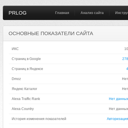
PRLOG
Главная
Анализ сайта
Инстру
ОСНОВНЫЕ ПОКАЗАТЕЛИ САЙТА
ИКС
1
Страниц в Google
27
Страниц в Яндексе
Dmoz
Не
Яндекс Каталог
Не
Alexa Traffic Rank
Нет данны
Alexa Country
Нет данны
История изменения показателей
Авторизаци