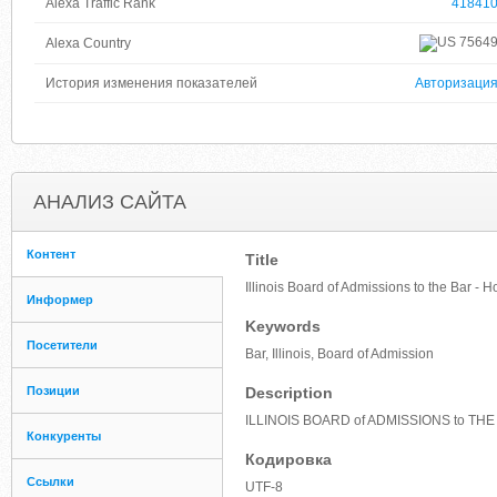
Alexa Traffic Rank
41841
7564
Alexa Country
История изменения показателей
Авторизаци
АНАЛИЗ САЙТА
Контент
Title
Illinois Board of Admissions to the Bar - 
Информер
Keywords
Посетители
Bar, Illinois, Board of Admission
Позиции
Description
ILLINOIS BOARD of ADMISSIONS to TH
Конкуренты
Кодировка
Ссылки
UTF-8