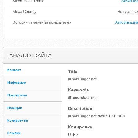
Alexa Traffic Rank
2464806
Alexa Country
Нет данны
История изменения показателей
Авторизаци
АНАЛИЗ САЙТА
Контент
Title
illinoisjudges.net
Информер
Keywords
Посетители
illinoisjudges.net
Позиции
Description
illinoisjudges.net status: EXPIRED
Конкуренты
Кодировка
Ссылки
UTF-8