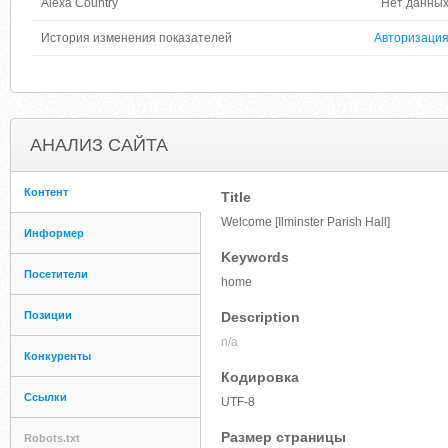
Alexa Country
Нет данны
История изменения показателей
Авторизаци
АНАЛИЗ САЙТА
Контент
Title
Welcome [Ilminster Parish Hall]
Информер
Keywords
Посетители
home
Позиции
Description
n/a
Конкуренты
Кодировка
Ссылки
UTF-8
Размер страницы
Robots.txt