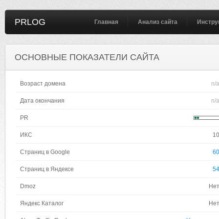
PRLOG
Главная
Анализ сайта
Инстру
ОСНОВНЫЕ ПОКАЗАТЕЛИ САЙТА
Возраст домена
n/
Дата окончания
n/
PR
ИКС
1
Страниц в Google
6
Страниц в Яндексе
5
Dmoz
Не
Яндекс Каталог
Не