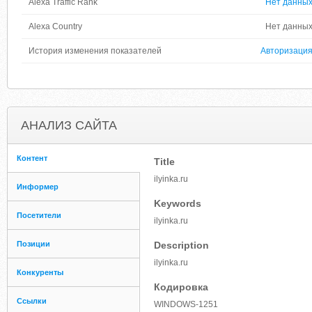
Alexa Traffic Rank
Нет данны
Alexa Country
Нет данны
История изменения показателей
Авторизаци
АНАЛИЗ САЙТА
Контент
Title
ilyinka.ru
Информер
Keywords
Посетители
ilyinka.ru
Позиции
Description
ilyinka.ru
Конкуренты
Кодировка
Ссылки
WINDOWS-1251