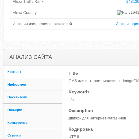
Alexa Traffic Rank
24813
3164
Alexa Country
История изменения показателей
Авторизаци
АНАЛИЗ САЙТА
Контент
Title
CMS для интернет-магазина - ImageCM
Информер
Keywords
Посетители
n/a
Позиции
Description
Движок для интернет-магазинов
Конкуренты
Кодировка
Ссылки
UTF-8