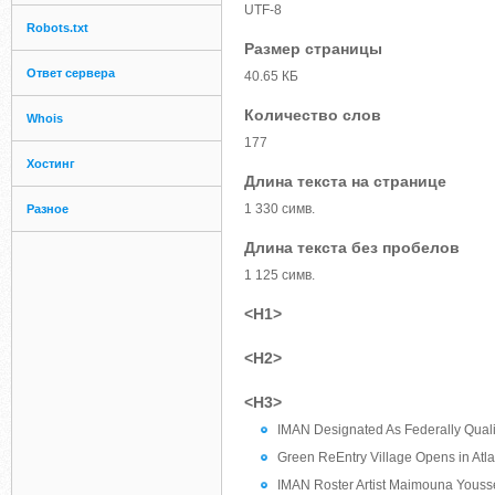
UTF-8
Robots.txt
Размер страницы
Ответ сервера
40.65 КБ
Количество слов
Whois
177
Хостинг
Длина текста на странице
1 330 симв.
Разное
Длина текста без пробелов
1 125 симв.
<H1>
<H2>
<H3>
IMAN Designated As Federally Quali
Green ReEntry Village Opens in Atl
IMAN Roster Artist Maimouna Youss