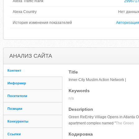
Alexa Traffic Rank
299671
Alexa Country
Нет данны
История изменения показателей
Авторизаци
АНАЛИЗ САЙТА
Контент
Title
Inner-City Muslim Action Network |
Информер
Keywords
Посетители
n/a
Позиции
Description
Green ReEntry Village Opens in Atlanta O
Конкуренты
apartment complex named "
The Green
Кодировка
Ссылки