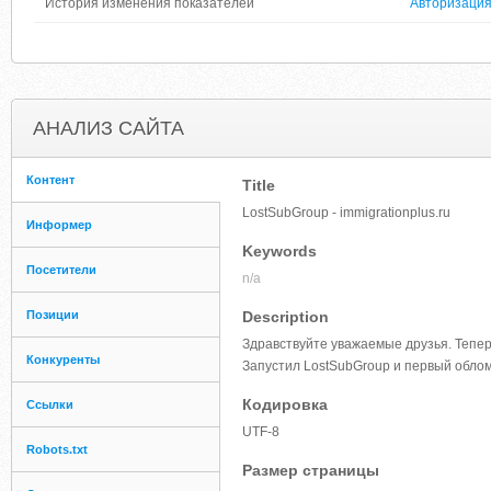
История изменения показателей
Авторизаци
АНАЛИЗ САЙТА
Контент
Title
LostSubGroup - immigrationplus.ru
Информер
Keywords
Посетители
n/a
Позиции
Description
Здравствуйте уважаемые друзья. Тепер
Конкуренты
Запустил LostSubGroup и первый обло
Кодировка
Ссылки
UTF-8
Robots.txt
Размер страницы