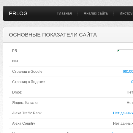
PRLOG
Главная
Анализ сайта
Инстру
ОСНОВНЫЕ ПОКАЗАТЕЛИ САЙТА
PR
ИКС
Страниц в Google
6810
Страниц в Яндексе
Dmoz
Не
Яндекс Каталог
Не
Alexa Traffic Rank
Нет данны
Alexa Country
Нет данны