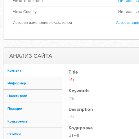
Alexa Traffic Rank
Нет данны
Alexa Country
Нет данны
История изменения показателей
Авторизаци
АНАЛИЗ САЙТА
Контент
Title
n/a
Информер
Keywords
Посетители
n/a
Позиции
Description
n/a
Конкуренты
Кодировка
Ссылки
UTF-8