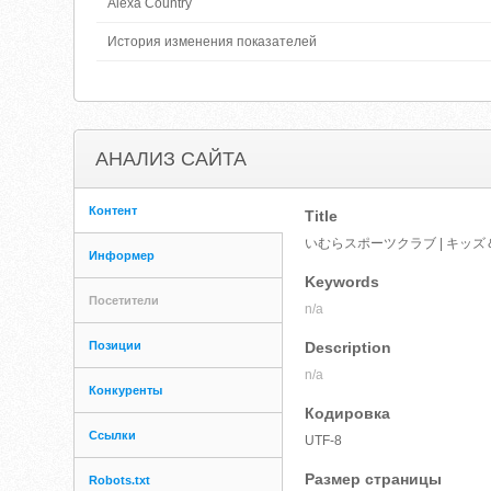
Alexa Country
История изменения показателей
АНАЛИЗ САЙТА
Контент
Title
いむらスポーツクラブ | キッ
Информер
Keywords
Посетители
n/a
Позиции
Description
n/a
Конкуренты
Кодировка
Ссылки
UTF-8
Размер страницы
Robots.txt