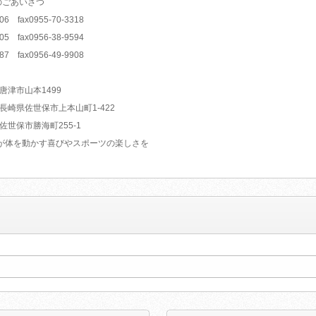
設立のごあいさつ
3306 fax0955-70-3318
2205 fax0956-38-9594
9887 fax0956-49-9908
02 唐津市山本1499
0903 長崎県佐世保市上本山町1-422
216 佐世保市勝海町255-1
はkid’sが体を動かす喜びやスポーツの楽しさを