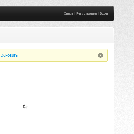
Связь
|
Регистрация
|
Вход
.
Обновить