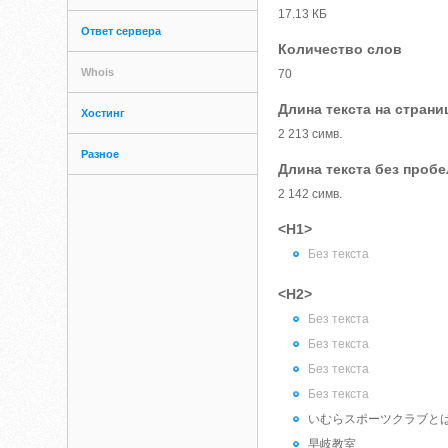
17.13 КБ
Ответ сервера
Количество слов
Whois
70
Длина текста на страни
Хостинг
2 213 симв.
Разное
Длина текста без проб
2 142 симв.
<H1>
Без текста
<H2>
Без текста
Без текста
Без текста
Без текста
いむらスポーツクラブと
早岐教室