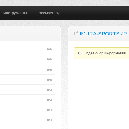
Инструменты
Вебмастеру
IMURA-SPORTS.JP
n/a
Идет сбор информации..
n/a
n/a
n/a
n/a
n/a
n/a
n/a