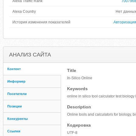
Alexa Traffic Rank
700796
Alexa Country
Нет данны
История изменения показателей
Авторизаци
АНАЛИЗ САЙТА
Контент
Title
In-Silico Online
Информер
Keywords
Посетители
online in silico tool calculator test biology
Позиции
Description
Online tools and calculators for biology, bio
Конкуренты
Кодировка
Ссылки
UTF-8