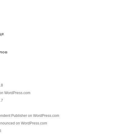
це
елов
.8
 on WordPress.com
.7
pendent Publisher on WordPress.com
Announced on WordPress.com
6