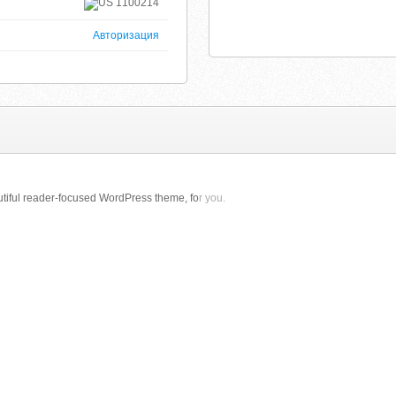
1100214
Авторизация
tiful reader-focused WordPress theme, fo
r you.