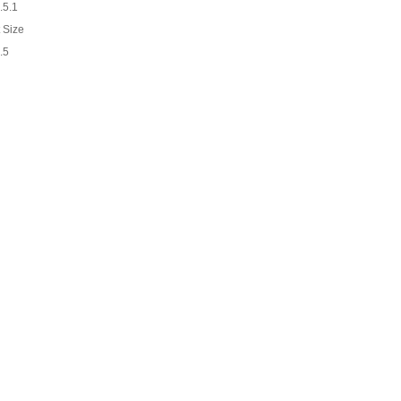
.5.1
t Size
.5