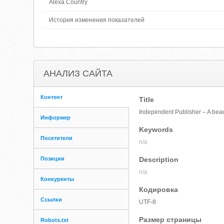
Alexa Country
История изменения показателей
АНАЛИЗ САЙТА
Контент
Title
Independent Publisher – A beau
Информер
Keywords
Посетители
n/a
Позиции
Description
n/a
Конкуренты
Кодировка
Ссылки
UTF-8
Размер страницы
Robots.txt