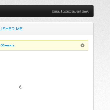
Связь
|
Регистрация
|
Вход
LISHER.ME
.
Обновить