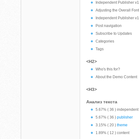
Independent Publisher v1
Adjusting the Overall Fon
Independent Publisher v1
Post navigation
Subscribe to Updates
Categories
Tags
<H2>
Who's this for?
About the Demo Content
<H3>
Анализ текста
5.67% ( 36 ) independent
5.67% ( 36 )
publisher
3.15% ( 20 )
theme
1.89% ( 12 ) content