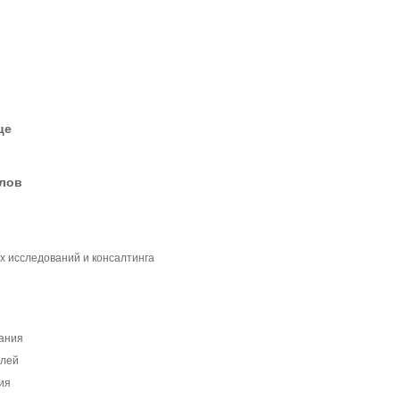
це
елов
х исследований и консалтинга
ания
елей
ия