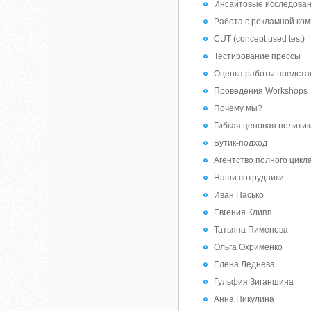
Инсайтовые исследова
Работа с рекламной ко
CUT (concept used test)
Тестирование прессы
Оценка работы предста
Проведения Workshops
Почему мы?
Гибкая ценовая политик
Бутик-подход
Агентство полного цикл
Наши сотрудники
Иван Пасько
Евгения Клипп
Татьяна Пименова
Ольга Охрименко
Елена Леднева
Гульфия Зиганшина
Анна Никулина