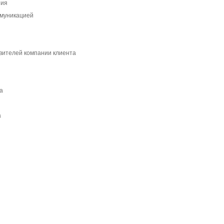
ния
ммуникацией
вителей компании клиента
а
а