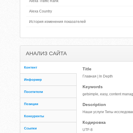
Alexa Traffic Rank
Alexa Country
История изменения показателей
АНАЛИЗ САЙТА
Контент
Title
Главная | In Depth
Информер
Keywords
Посетители
getsimple, easy, content man
Позиции
Description
Наши услуги Типы исследова
Конкуренты
Кодировка
Ссылки
UTF-8