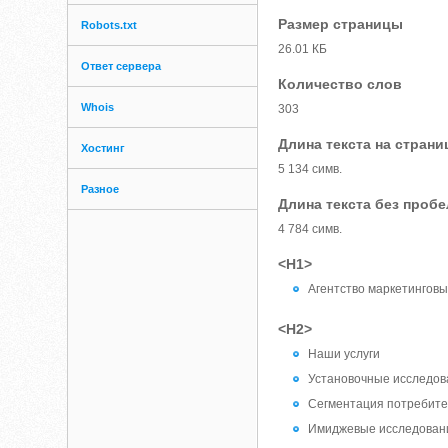
Размер страницы
Robots.txt
26.01 КБ
Ответ сервера
Количество слов
Whois
303
Длина текста на страни
Хостинг
5 134 симв.
Разное
Длина текста без проб
4 784 симв.
<H1>
Агентство маркетинговы
<H2>
Наши услуги
Установочные исследов
Сегментация потребит
Имиджевые исследован