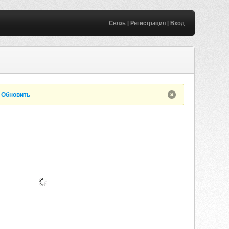
Связь
|
Регистрация
|
Вход
.
Обновить