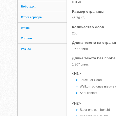
UTF-8
Robots.txt
Размер страницы
Ответ сервера
45.76 КБ
Количество слов
Whois
200
Хостинг
Длина текста на страни
1 627 симв.
Разное
Длина текста без проб
1 367 симв.
<H1>
Force For Good
Welkom op onze nieuwe 
Snel contact
<H2>
Stuur ons een bericht