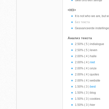
Geef ons een seintje
<H3>
It is not who we are, but 
Без текста
Geavanceerde instelling
Анализ текста
2.50% ( 5 ) indialogue
2.50% ( 5 ) leven
2.00% ( 4 ) halle
2.00% ( 4 )
niet
2.00% ( 4 ) onze
2.00% ( 4 ) quotes
2.00% ( 4 ) website
1.50% ( 3 )
best
1.50% ( 3 ) blog
1.50% ( 3 ) cookies
1.50% ( 3 ) hier