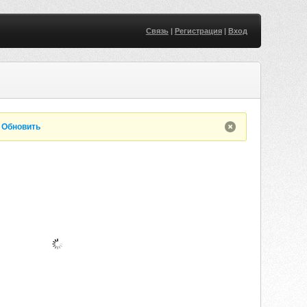
Связь
|
Регистрация
|
Вход
.
Обновить