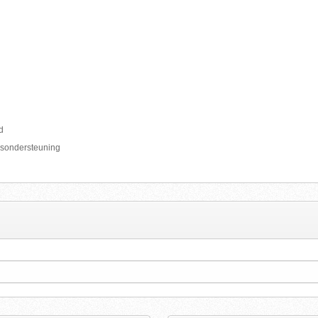
d
psondersteuning