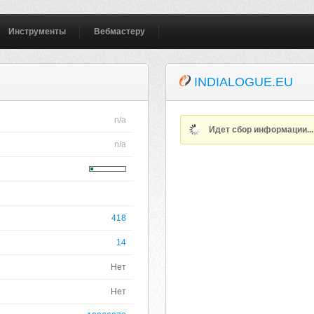
Инструменты
Вебмастеру
INDIALOGUE.EU
n/a
Идет сбор информации..
n/a
418
14
Нет
Нет