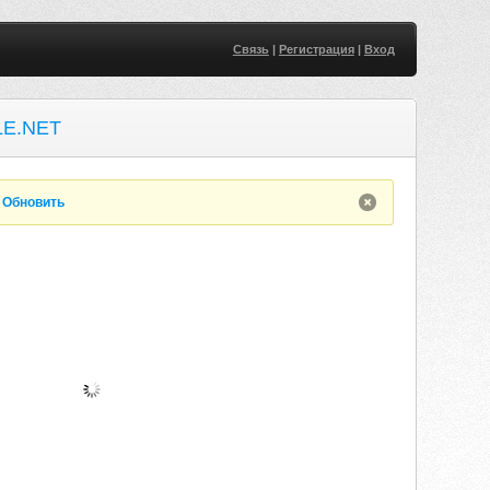
Связь
|
Регистрация
|
Вход
E.NET
.
Обновить