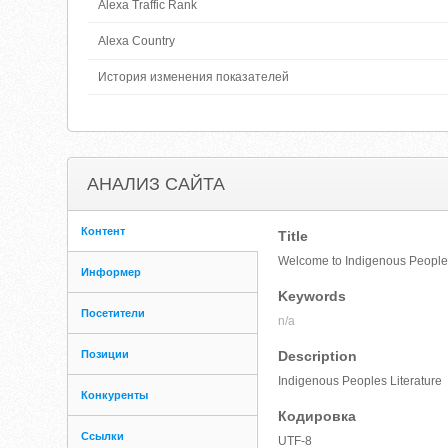
Alexa Traffic Rank
Alexa Country
История изменения показателей
АНАЛИЗ САЙТА
Контент
Title
Welcome to Indigenous Peoples
Информер
Keywords
Посетители
n/a
Позиции
Description
Indigenous Peoples Literature
Конкуренты
Кодировка
Ссылки
UTF-8