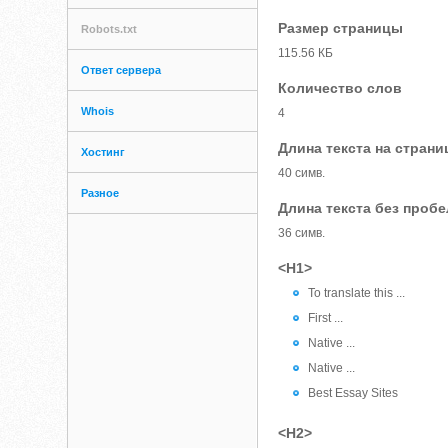
Размер страницы
Robots.txt
115.56 КБ
Ответ сервера
Количество слов
Whois
4
Длина текста на страни
Хостинг
40 симв.
Разное
Длина текста без проб
36 симв.
<H1>
To translate this ...
First ...
Native ...
Native ...
Best Essay Sites
<H2>