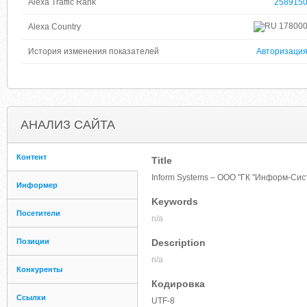
Alexa Traffic Rank
258915
17800
Alexa Country
История изменения показателей
Авторизаци
АНАЛИЗ САЙТА
Контент
Title
Inform Systems – ООО "ГК "Информ-Си
Информер
Keywords
Посетители
n/a
Позиции
Description
n/a
Конкуренты
Кодировка
Ссылки
UTF-8