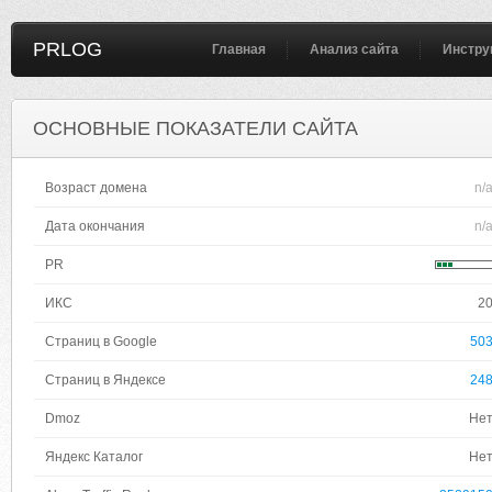
PRLOG
Главная
Анализ сайта
Инстру
ОСНОВНЫЕ ПОКАЗАТЕЛИ САЙТА
Возраст домена
n/
Дата окончания
n/
PR
ИКС
2
Страниц в Google
50
Страниц в Яндексе
24
Dmoz
Не
Яндекс Каталог
Не