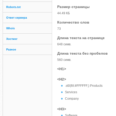
Размер страницы
Robots.txt
44.49 КБ
Ответ сервера
Количество слов
Whois
73
Длина текста на странице
Хостинг
648 симв.
Разное
Длина текста без пробелов
560 симв.
<H1>
<H2>
.st0{fill:#FFFFFF;} Products
Services
Company
<H3>
Software