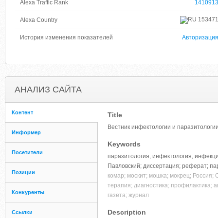
Alexa Traffic Rank
141091
15347
Alexa Country
История изменения показателей
Авторизаци
АНАЛИЗ САЙТА
Контент
Title
Вестник инфектологии и паразитологи
Информер
Keywords
Посетители
паразитология; инфектология; инфекция
Павловский; диссертация; реферат; пара
Позиции
комар; москит; мошка; мокрец; Россия;
терапия; диагностика; профилактика; а
Конкуренты
газета; журнал
Description
Ссылки