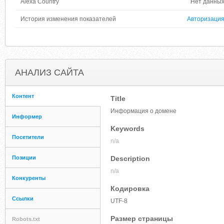
Alexa Country
Нет данны
История изменения показателей
Авторизаци
АНАЛИЗ САЙТА
Контент
Title
Информация о домене
Информер
Keywords
Посетители
n/a
Позиции
Description
n/a
Конкуренты
Кодировка
Ссылки
UTF-8
Размер страницы
Robots.txt