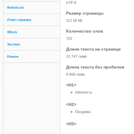
UTF-8
Robots.txt
Размер страницы
Ответ сервера
112.58 КБ
Количество слов
Whois
702
Хостинг
Длина текста на странице
10 747 симв.
Разное
Длина текста без пробелов
9 908 симв.
<H1>
inforiver.ru
<H2>
Продажа
<H3>