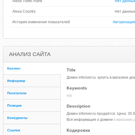
Alexa Traffic Rank
Нет данны
Alexa Country
Нет данны
История изменения показателей
Авторизаци
АНАЛИЗ САЙТА
Контент
Title
Домен inforiver.ru: купить в магазине
Информер
Keywords
Посетители
n/a
Позиции
Description
Домен inforiver.ru продаётся. Цена: 35 
Конкуренты
Вся информация о домене
в магазине 
Кодировка
Ссылки