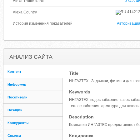
Alexa Traffic Rank
374274
41421
Alexa Country
История изменения показателей
Авторизаци
АНАЛИЗ САЙТА
Контент
Title
ИНГАЗТЕХ | Задвижки, фитинги для газа
Информер
Keywords
Посетители
ИНГАЗТЕХ, водоснабжение, газоснабже
теплоснабжения, арматура для газосна
Позиции
Description
Конкуренты
Компания ИНГАЗТЕХ предоставляет бол
Кодировка
Ссылки