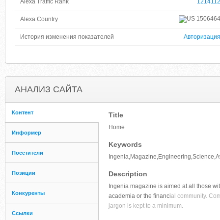
Alexa Traffic Rank
121411
150646
Alexa Country
История изменения показателей
Авторизаци
АНАЛИЗ САЙТА
Контент
Title
Home
Информер
Keywords
Посетители
Ingenia,Magazine,Engineering,Science,Awa
Позиции
Description
Ingenia magazine is aimed at all those wi
Конкуренты
academia or the financi
al community. Comp
jargon is kept to a minimum.
Ссылки