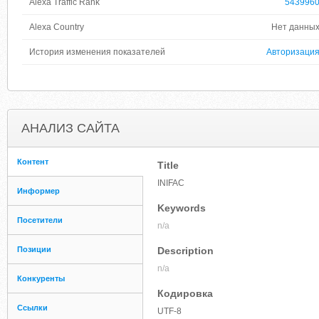
Alexa Traffic Rank
543996
Alexa Country
Нет данны
История изменения показателей
Авторизаци
АНАЛИЗ САЙТА
Контент
Title
INIFAC
Информер
Keywords
Посетители
n/a
Позиции
Description
n/a
Конкуренты
Кодировка
Ссылки
UTF-8