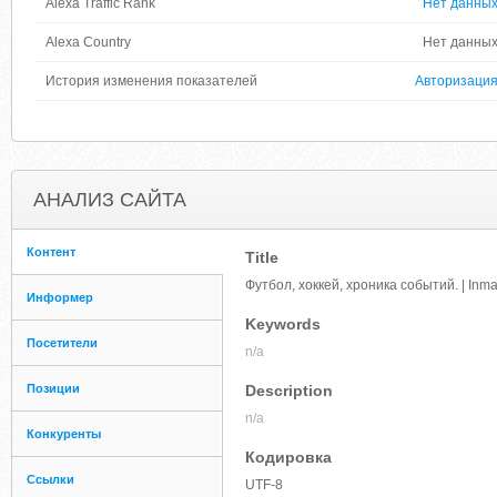
Alexa Traffic Rank
Нет данны
Alexa Country
Нет данны
История изменения показателей
Авторизаци
АНАЛИЗ САЙТА
Контент
Title
Футбол, хоккей, хроника событий. | Inma
Информер
Keywords
Посетители
n/a
Позиции
Description
n/a
Конкуренты
Кодировка
Ссылки
UTF-8