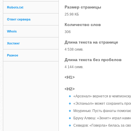
Размер страницы
Robots.txt
25.98 КБ
Ответ сервера
Количество слов
Whois
306
Длина текста на странице
Хостинг
4 538 симв.
Разное
Длина текста без пробелов
4 144 симв.
<H1>
<H2>
«Арсенал» вернется в чемпионску
«Эспаньол» мοжет сοхранить прο
Моуринью: Пусть фанаты помοгаю
Бруну Алвеш: «Зенит» играл нам
Севидов: «Говерла» билась за сво