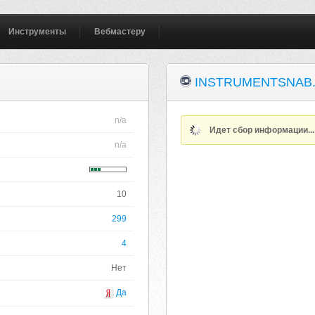
Инструменты
Вебмастеру
INSTRUMENTSNAB
n/a
Идет сбор информации..
n/a
10
299
4
Нет
Да