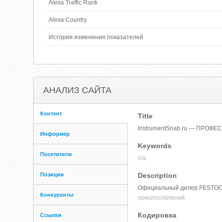
Alexa Traffic Rank
Alexa Country
История изменения показателей
АНАЛИЗ САЙТА
Контент
Title
InstrumentSnab.ru — ПР
Информер
Keywords
Посетители
n/a
Позиции
Description
Официальный дилер FESTOOL, K
Конкуренты
приспособлений
Кодировка
Ссылки