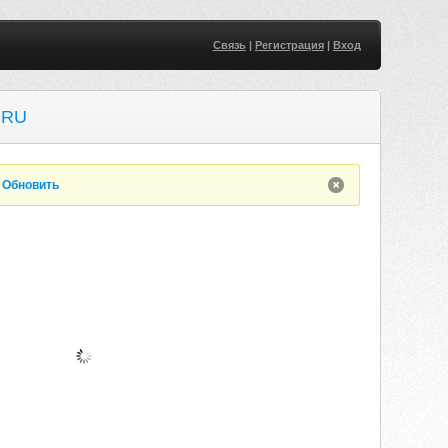
Связь
|
Регистрация
|
Вход
.RU
.
Обновить