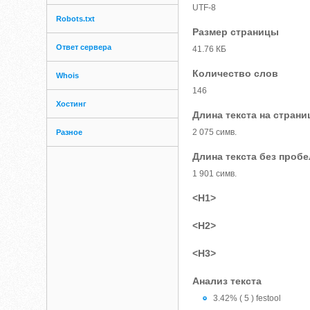
UTF-8
Robots.txt
Размер страницы
Ответ сервера
41.76 КБ
Количество слов
Whois
146
Хостинг
Длина текста на страни
2 075 симв.
Разное
Длина текста без проб
1 901 симв.
<H1>
<H2>
<H3>
Анализ текста
3.42% ( 5 ) festool