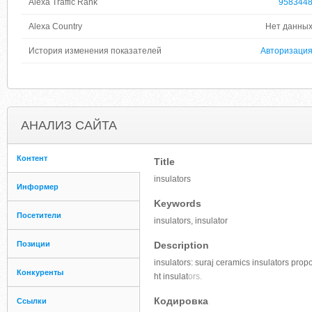
Alexa Traffic Rank
958344
Alexa Country
Нет данны
История изменения показателей
Авторизаци
АНАЛИЗ САЙТА
Контент
Title
insulators
Информер
Keywords
Посетители
insulators, insulator
Позиции
Description
insulators: suraj ceramics insulators propos
Конкуренты
ht insulat
ors.
Кодировка
Ссылки