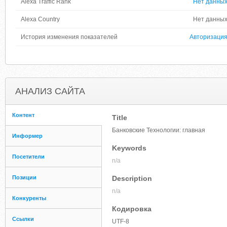
Alexa Traffic Rank
Нет данны
Alexa Country
Нет данны
История изменения показателей
Авторизаци
АНАЛИЗ САЙТА
Контент
Title
Банковские Технологии: главная
Информер
Keywords
Посетители
n/a
Позиции
Description
n/a
Конкуренты
Кодировка
Ссылки
UTF-8