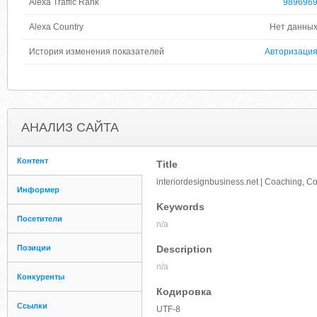
Alexa Traffic Rank
989696
Alexa Country
Нет данны
История изменения показателей
Авторизаци
АНАЛИЗ САЙТА
Контент
Title
interiordesignbusiness.net | Coaching, Co
Информер
Keywords
Посетители
n/a
Позиции
Description
n/a
Конкуренты
Кодировка
Ссылки
UTF-8