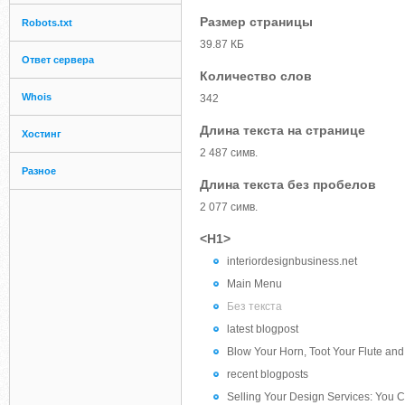
Размер страницы
Robots.txt
39.87 КБ
Ответ сервера
Количество слов
Whois
342
Длина текста на странице
Хостинг
2 487 симв.
Разное
Длина текста без пробелов
2 077 симв.
<H1>
interiordesignbusiness.net
Main Menu
Без текста
latest blogpost
Blow Your Horn, Toot Your Flute an
recent blogposts
Selling Your Design Services: You Ca