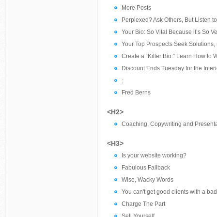
More Posts
Perplexed? Ask Others, But Listen to
Your Bio: So Vital Because it’s So Ve
Your Top Prospects Seek Solutions, 
Create a “Killer Bio:” Learn How to Wr
Discount Ends Tuesday for the Inter
:
Fred Berns
<H2>
Coaching, Copywriting and Presenta
<H3>
Is your website working?
Fabulous Fallback
Wise, Wacky Words
You can't get good clients with a bad
Charge The Part
Sell Yourself