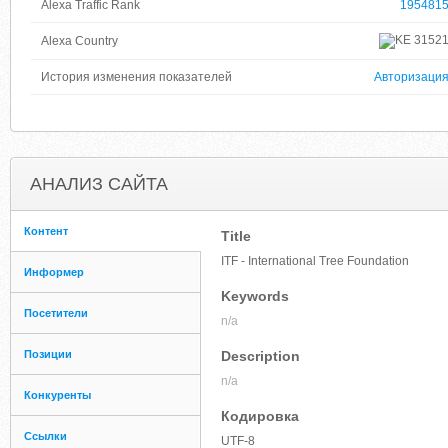
Alexa Traffic Rank
195481
3152
Alexa Country
История изменения показателей
Авторизаци
АНАЛИЗ САЙТА
Контент
Title
ITF - International Tree Foundation
Информер
Keywords
Посетители
n/a
Позиции
Description
n/a
Конкуренты
Кодировка
Ссылки
UTF-8