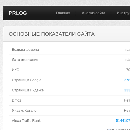
PRLOG
Главная
Анализ сайта
Инстру
ОСНОВНЫЕ ПОКАЗАТЕЛИ САЙТА
Возраст домена
n/
Дата окончания
n/
ИКС
7
Страниц в Google
37
Страниц в Яндексе
33
Dmoz
Не
Яндекс Каталог
Не
Alexa Traffic Rank
514410