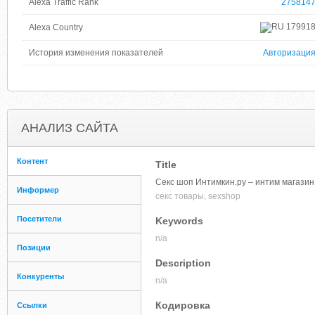
Alexa Traffic Rank
275814
17991
Alexa Country
История изменения показателей
Авторизаци
АНАЛИЗ САЙТА
Контент
Title
Секс шоп Интимкин.ру – интим магазин 
Информер
секс товары, sexshop
Посетители
Keywords
n/a
Позиции
Description
Конкуренты
n/a
Кодировка
Ссылки