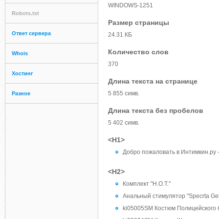
WINDOWS-1251
Robots.txt
Размер страницы
Ответ сервера
24.31 КБ
Количество слов
Whois
370
Хостинг
Длина текста на странице
5 855 симв.
Разное
Длина текста без пробелов
5 402 симв.
<H1>
Добро пожаловать в Интимкин.ру 
<H2>
Комплект "H.O.T."
Анальный стимулятор "Specrta Gel
ki05005SM Костюм Полицейского б