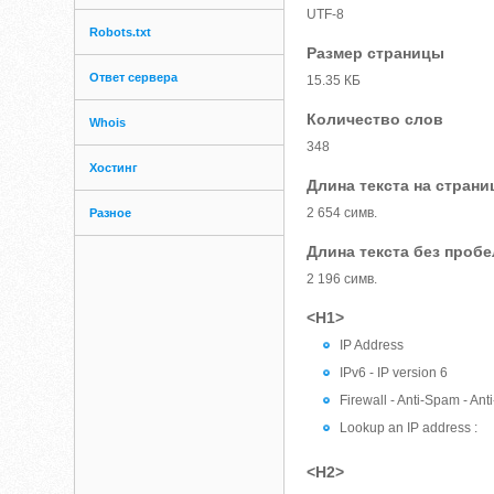
UTF-8
Robots.txt
Размер страницы
Ответ сервера
15.35 КБ
Количество слов
Whois
348
Хостинг
Длина текста на страни
2 654 симв.
Разное
Длина текста без проб
2 196 симв.
<H1>
IP Address
IPv6 - IP version 6
Firewall - Anti-Spam - Ant
Lookup an IP address :
<H2>