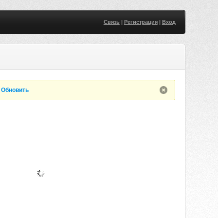
Связь
|
Регистрация
|
Вход
.
Обновить