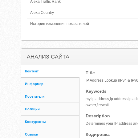
Alexa Traffic Rank
Alexa Country
История изменения показателей
АНАЛИЗ САЙТА
Контент
Title
IP Address Lookup (IPv4 & IPv6
Информер
Keywords
Посетители
my ip address,ip address,ip ad
owner,firewall
Позиции
Description
Конкуренты
Determines your IP address and
Кодировка
Ссылки