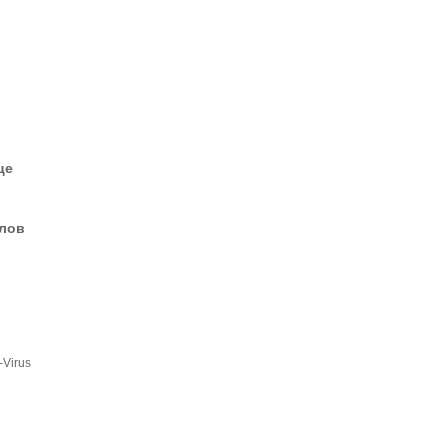
це
елов
i-Virus