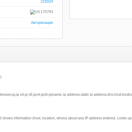
215024
175793
Авторизация
)
dresses,ip,ip v4,ip v6,ipv4,ipv6,dynamic ip address,static ip address,dns,host,ho
 shows information (host, location, whois) about any IP address entered. Looks up